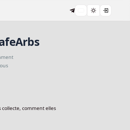
SafeArbs
omment
vous
s collecte, comment elles