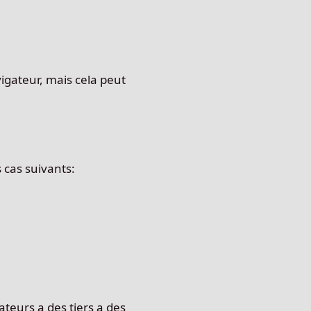
vigateur, mais cela peut
 cas suivants:
teurs a des tiers a des