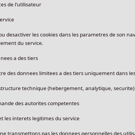
es de l'utilisateur
service
r ou desactiver les cookies dans les parametres de son na
nement du service.
nees a des tiers
e des donnees limitees a des tiers uniquement dans les
structure technique (hebergement, analytique, securite)
 demande des autorites competentes
et les interets legitimes du service
e transmettons pas les donnees personnelles des utilisa